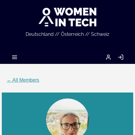
Deutschland // Österreich // Schweiz
MEIN
LO
ACCOUNT
IN
← All Members