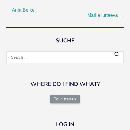
Post
←
Anja Belke
Mariia Iurtaeva
→
navigation
SUCHE
Search
for:
WHERE DO I FIND WHAT?
Tour starten
LOG IN