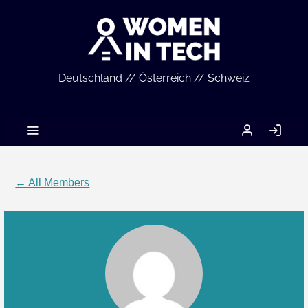
Deutschland // Österreich // Schweiz
MEIN
LO
ACCOUNT
IN
← All Members