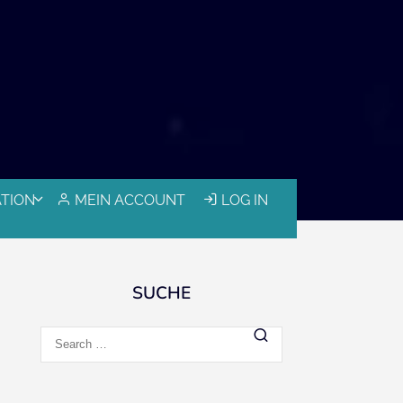
ATION
MEIN ACCOUNT
LOG IN
SUCHE
Search
for: