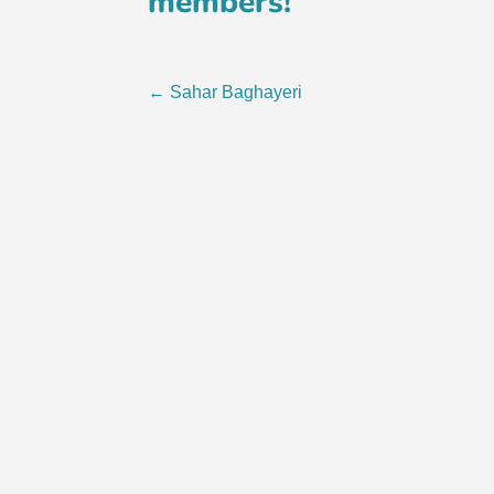
members!
Post
←
Sahar Baghayeri
navigation