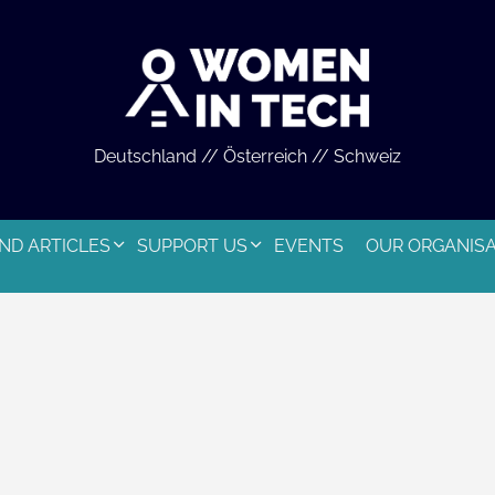
Deutschland // Österreich // Schweiz
ND ARTICLES
SUPPORT US
EVENTS
OUR ORGANIS