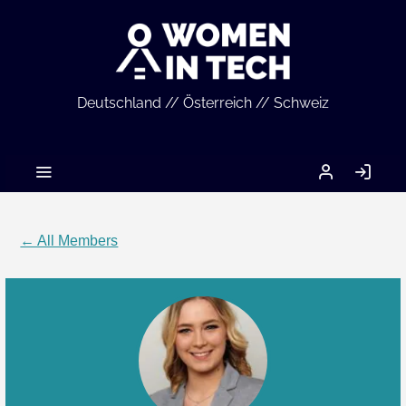
Deutschland // Österreich // Schweiz
MEIN
LO
ACCOUNT
IN
← All Members