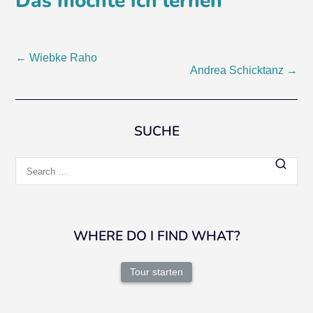
Das möchte ich lernen
Post
←
Wiebke Raho
Andrea Schicktanz
→
navigation
SUCHE
Search
for:
WHERE DO I FIND WHAT?
Tour starten