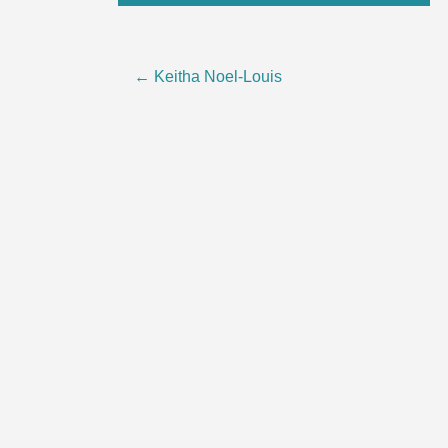
Post
←
Keitha Noel-Louis
navigation