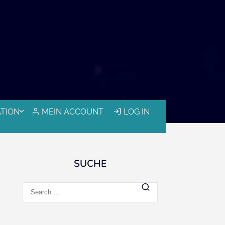
ATION
MEIN ACCOUNT
LOG IN
SUCHE
Search
for: