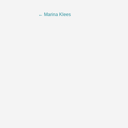
Post
←
Marina Klees
navigation