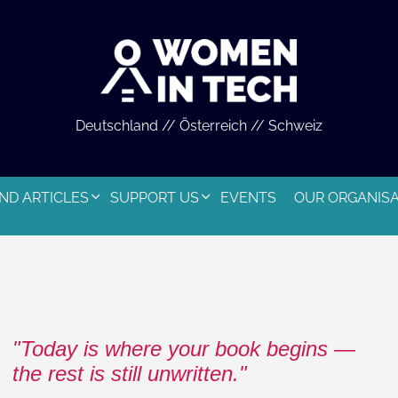
Deutschland // Österreich // Schweiz
ND ARTICLES
SUPPORT US
EVENTS
OUR ORGANIS
Today is where your book begins —
the rest is still unwritten.