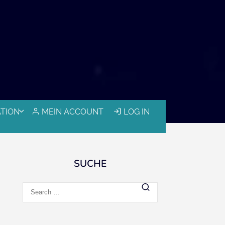
ATION
MEIN ACCOUNT
LOG IN
SUCHE
Search
for: