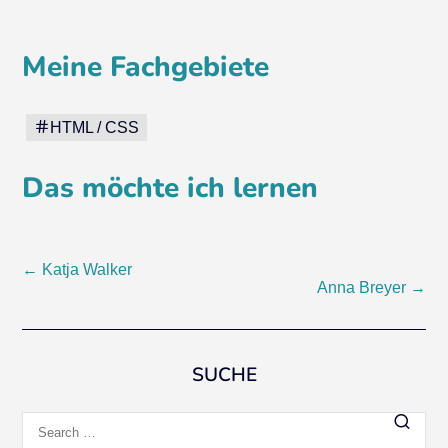
Meine Fachgebiete
HTML / CSS
Das möchte ich lernen
Post
←
Katja Walker
Anna Breyer
→
navigation
SUCHE
Search
for: