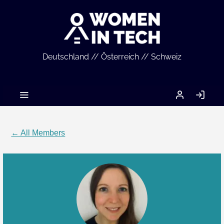
Deutschland // Österreich // Schweiz
MEIN
LO
ACCOUNT
IN
← All Members