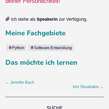
deiner Persönlichkeit!
Ich stehe als
Speakerin
zur Verfügung.
Meine Fachgebiete
Python
Software-Entwicklung
Das möchte ich lernen
Post
←
Jennifer Bach
Irini Stivaktakis
→
navigation
SUCHE