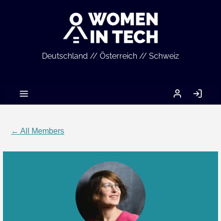
Deutschland // Österreich // Schweiz
MEIN
LO
ACCOUNT
IN
← All Members