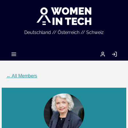
Deutschland // Österreich // Schweiz
MEIN
LO
ACCOUNT
IN
← All Members