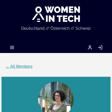
Deutschland // Österreich // Schweiz
MEIN
LO
ACCOUNT
IN
← All Members