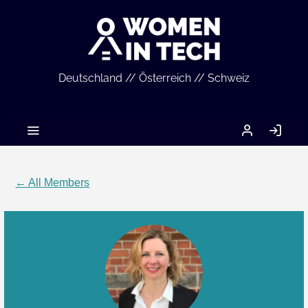
Deutschland // Österreich // Schweiz
MEIN
LO
ACCOUNT
IN
← All Members