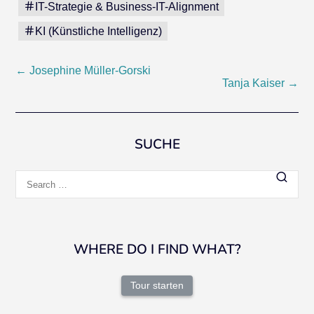
IT-Strategie & Business-IT-Alignment
KI (Künstliche Intelligenz)
Post
←
Josephine Müller-Gorski
Tanja Kaiser
→
navigation
SUCHE
Search
for:
WHERE DO I FIND WHAT?
Tour starten