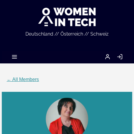
Deutschland // Österreich // Schweiz
MEIN
LO
ACCOUNT
IN
← All Members