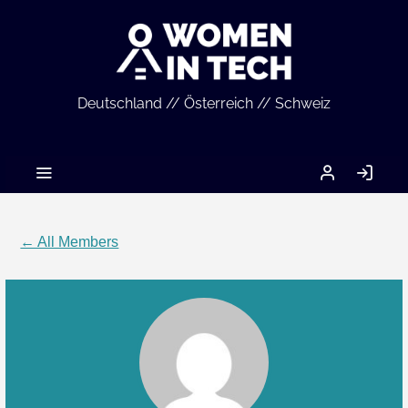
Deutschland // Österreich // Schweiz
MEIN
LO
ACCOUNT
IN
← All Members