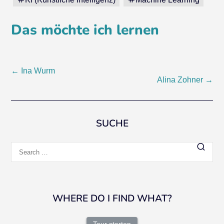
Das möchte ich lernen
Post
←
Ina Wurm
Alina Zohner
→
navigation
SUCHE
Search
for:
WHERE DO I FIND WHAT?