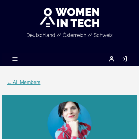
Deutschland // Österreich // Schweiz
MEIN
LO
ACCOUNT
IN
← All Members