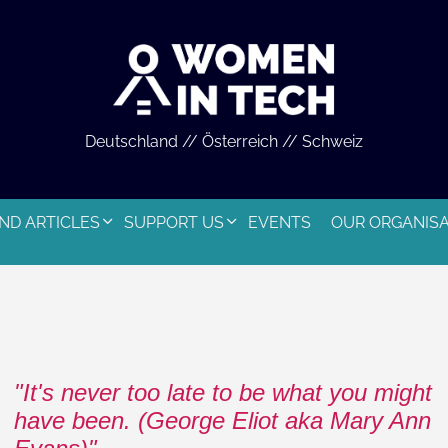
Deutschland // Österreich // Schweiz
ND ARTICLES
SUPPORT US
EVENTS
OUR ORGANIS
It's never too late to be what you might
have been. (George Eliot aka Mary Ann