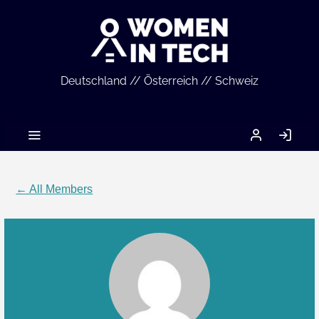
Deutschland // Österreich // Schweiz
MEIN
LO
ACCOUNT
IN
← All Members