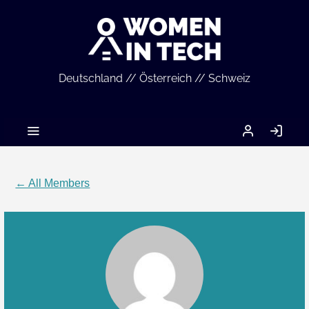
Deutschland // Österreich // Schweiz
MEIN
LO
ACCOUNT
IN
← All Members