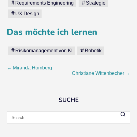
Requirements Engineering
Strategie
UX Design
Das möchte ich lernen
Risikomanagement von KI
Robotik
Post
←
Miranda Homberg
Christiane Wittenbecher
→
navigation
SUCHE
Search
for: