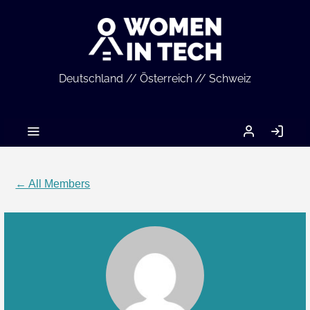
Deutschland // Österreich // Schweiz
MEIN
LO
ACCOUNT
IN
← All Members