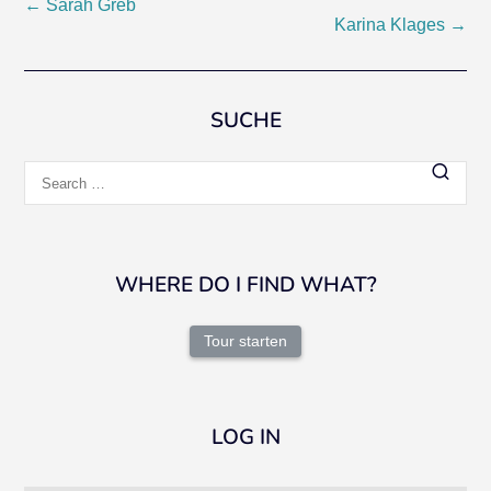
Post
←
Sarah Greb
Karina Klages
→
navigation
SUCHE
Search
for:
WHERE DO I FIND WHAT?
Tour starten
LOG IN