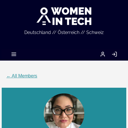
Deutschland // Österreich // Schweiz
MEIN
LO
ACCOUNT
IN
← All Members