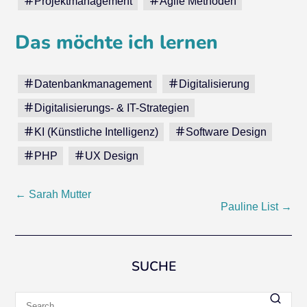
Projektmanagement
Agile Methoden
Das möchte ich lernen
Datenbankmanagement
Digitalisierung
Digitalisierungs- & IT-Strategien
KI (Künstliche Intelligenz)
Software Design
PHP
UX Design
Post
←
Sarah Mutter
Pauline List
→
navigation
SUCHE
Search