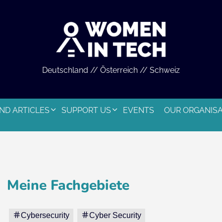
Deutschland // Österreich // Schweiz
ND ARTICLES
SUPPORT US
EVENTS
OUR ORGANIS
Meine Fachgebiete
Cybersecurity
Cyber Security