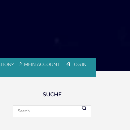
ATION
MEIN ACCOUNT
LOG IN
SUCHE
Search
for: