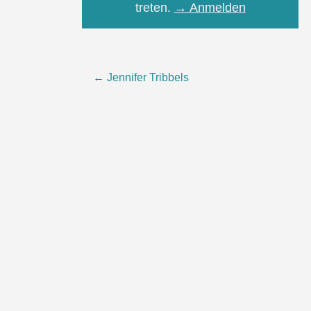
treten.
→ Anmelden
Post
←
Jennifer Tribbels
navigation