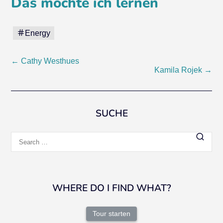
Das möchte ich lernen
Energy
Post
←
Cathy Westhues
Kamila Rojek
→
navigation
SUCHE
Search
for:
WHERE DO I FIND WHAT?
Tour starten