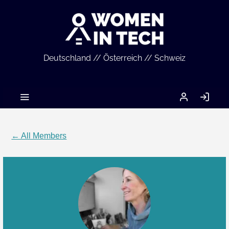
Deutschland // Österreich // Schweiz
MEIN
LO
ACCOUNT
IN
← All Members