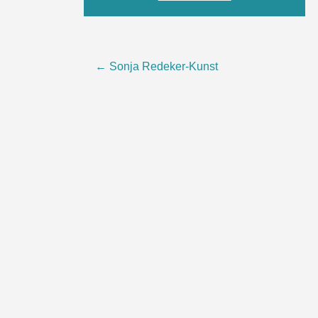
Post
←
Sonja Redeker-Kunst
navigation