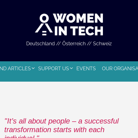
Deutschland // Österreich // Schweiz
ND ARTICLES
SUPPORT US
EVENTS
OUR ORGANIS
It’s all about people – a successful
transformation starts with each