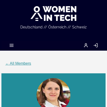
Deutschland // Österreich // Schweiz
MEIN
LO
ACCOUNT
IN
← All Members