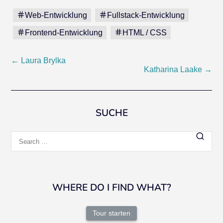
Web-Entwicklung
Fullstack-Entwicklung
Frontend-Entwicklung
HTML / CSS
Post
←
Laura Brylka
Katharina Laake
→
navigation
SUCHE
Search
for:
WHERE DO I FIND WHAT?
Tour starten