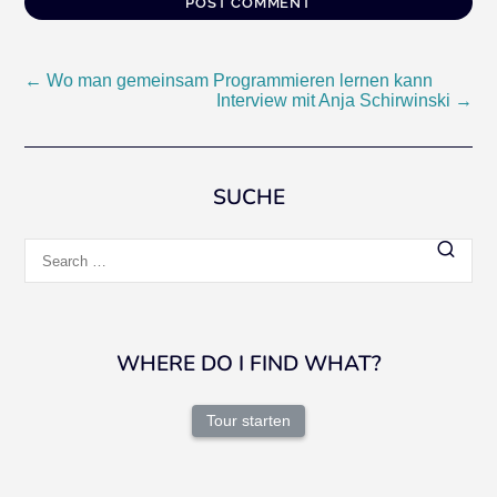
Post
←
Wo man gemeinsam Programmieren lernen kann
Interview mit Anja Schirwinski
→
navigation
SUCHE
Search
for:
WHERE DO I FIND WHAT?
Tour starten