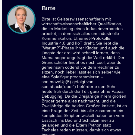
Birte
Birte ist Geisteswissenschaftlerin mit
wirtschaftswissenschaftlicher Qualifikation,
die im Marketing eines Industrieverbandes
arbeitet, in dem sich alles um industrielle
Kommunikation, Ethernet-Protokolle,
Industrie 4.0 und IIoT dreht. Sie liebt die
"Warum?"-Phase ihrer Kinder, und auch die
jüngste der drei wird schnell lernen, dass
Mama sogar ungefragt die Welt erklärt. Der
Grundschüler findet es noch cool, abends
gemeinsam codend vor dem Rechner zu
sitzen, noch lieber lässt er sich selber wie
eine Spielfigur programmieren –
son.moveUp(5) gefolgt von
son.attack("door") beförderte den Sohn
heute früh durch die Tür, ganz ohne Papas
Debugging. Da die Dreijährige ihrem großen
Bruder gerne alles nachmacht, und die
Zweijährige die beiden Großen imitiert, ist es
eine Frage der Zeit, bis alle zusammen ein
komplettes Skript entwickelt haben um vom
Esstisch ins Bad und Schlafzimmer zu
gelangen und die Eltern Python statt
Tacheles reden müssen, damit sich etwas
bewegt.