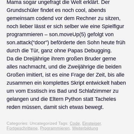
Mama sogar ungefragt die Welt erklärt. Der
Grundschüler findet es noch cool, abends
gemeinsam codend vor dem Rechner zu sitzen,
noch lieber lässt er sich selber wie eine Spielfigur
programmieren – son.moveUp(5) gefolgt von
son.attack(“door”) beförderte den Sohn heute früh
durch die Tür, ganz ohne Papas Debugging.
Da die Dreijährige ihrem großen Bruder gerne
alles nachmacht, und die Zweijährige die beiden
Großen imitiert, ist es eine Frage der Zeit, bis alle
zusammen ein komplettes Skript entwickelt haben
um vom Esstisch ins Bad und Schlafzimmer zu
gelangen und die Eltern Python statt Tacheles
reden müssen, damit sich etwas bewegt.
Categories: Uncategorized
Tags:
Code
,
Einsteiger
,
Fortgeschrittene
,
Programmieren
,
Weiterbildung