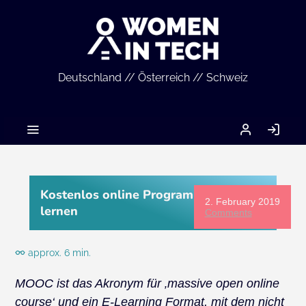
Deutschland // Österreich // Schweiz
MEIN
LO
ACCOUNT
IN
Kostenlos online Programmieren
2. February 2019
lernen
Comments
approx. 6 min.
MOOC ist das Akronym für ‚massive open online
course‘ und ein E-Learning Format, mit dem nicht