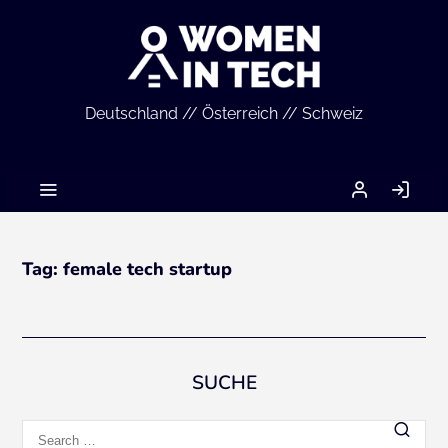
Deutschland // Österreich // Schweiz
MEIN
LO
ACCOUNT
IN
Tag:
female tech startup
SUCHE
Search
for: