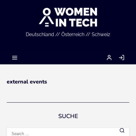
Deutschland // Österreich // Schweiz
MEIN
LO
ACCOUNT
IN
external events
SUCHE
Search
for: